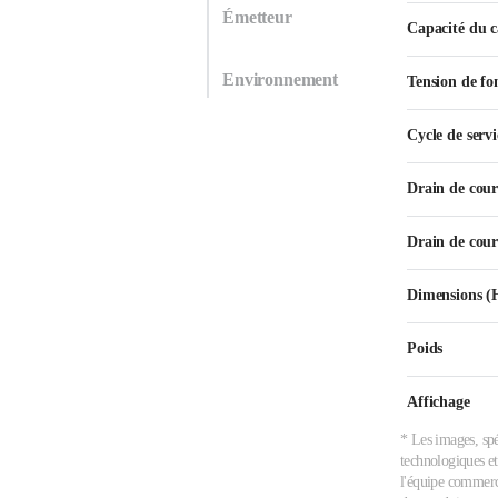
Émetteur
Capacité du c
Environnement
Tension de f
Cycle de servi
Drain de coura
Drain de cour
Dimensions 
Poids
Affichage
* Les images, spé
technologiques et
l'équipe commerci