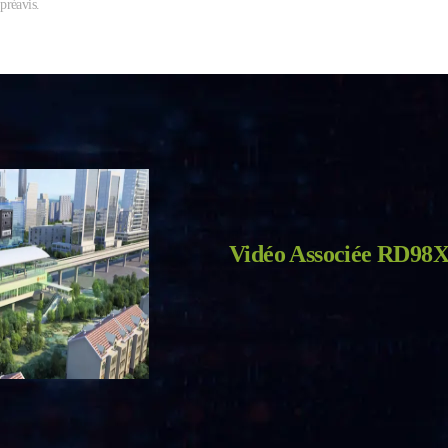
 préavis.
Vidéo Associée RD98