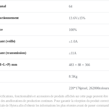
anal
64
onctionnement
13.6V±15%
ce
100%
nt (veille)
≤1.0A
ant (transmission)
≤11A
(H×L×P) mm
483 × 88 × 366
8.5Kg
220*176pixel, 262000colours,
cifications, fonctionnalités et accessoires de produits affichés sur cette page peuvent êtr
 des améliorations de production continues. Pour garantir la réception du produit correct 
ale de Hytera afin d'obtenir les informations les plus récentes avant de passer commande.