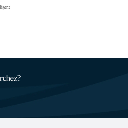
ligent
erchez?