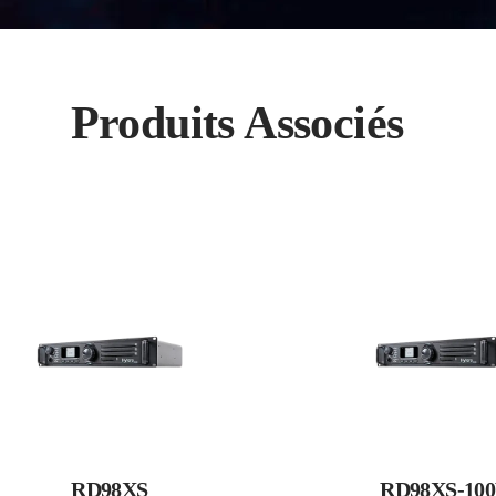
Produits Associés
RD98XS
RD98XS-10