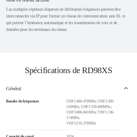
Les multiples répéteurs dispersés de différentes fréquences peuvent être
interconnectés via IP pour former un réseau de communication sans fil, ce
qui permet l’itinérance automatique et les transmissions de voix et de
données pour les terminaux du réseau.
Spécifications de RD98XS
Général
Bander de fréquences
UHF1:400-470MHz; UHF2:450-
520MHz; UHF3:350-400MHz;
UHF5:806-941MHz; VHF1:136-
174MHz;
VHF3:210-270MHz
Capacité du canal
1024