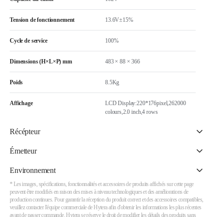
Tension de fonctionnement
13.6V±15%
Cycle de service
100%
Dimensions (H×L×P) mm
483 × 88 × 366
Poids
8.5Kg
Affichage
LCD Display:220*176pixel,262000
colours,2.0 inch,4 rows
Récépteur
Émetteur
Environnement
* Les images, spécifications, fonctionnalités et accessoires de produits affichés sur cette page
peuvent être modifiés en raison des mises à niveau technologiques et des améliorations de
production continues. Pour garantir la réception du produit correct et des accessoires compatibles,
veuillez contacter l'équipe commerciale de Hytera afin d'obtenir les informations les plus récentes
avant de passer commande. Hytera se réserve le droit de modifier les détails des produits sans