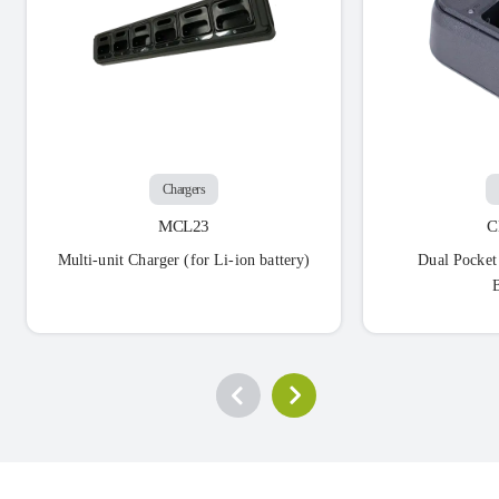
Chargers
MCL23
C
Multi-unit Charger (for Li-ion battery)
Dual Pocket
B