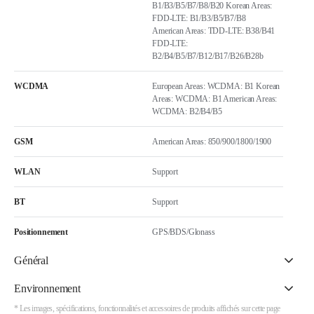
B1/B3/B5/B7/B8/B20 Korean Areas:
FDD-LTE: B1/B3/B5/B7/B8
American Areas: TDD-LTE: B38/B41
FDD-LTE:
B2/B4/B5/B7/B12/B17/B26/B28b
WCDMA
European Areas: WCDMA: B1 Korean
Areas: WCDMA: B1 American Areas:
WCDMA: B2/B4/B5
GSM
American Areas: 850/900/1800/1900
WLAN
Support
BT
Support
Positionnement
GPS/BDS/Glonass
Général
Environnement
* Les images, spécifications, fonctionnalités et accessoires de produits affichés sur cette page