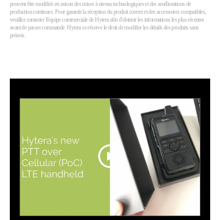
peuvent être modifiés en raison des mises à niveau technologiques et des améliorations de
production continues. Pour garantir la réception du produit correct et des accessoires compatibles,
veuillez contacter l'équipe commerciale de Hytera afin d'obtenir les informations les plus récentes
avant de passer commande. Hytera se réserve le droit de modifier les détails des produits sans
préavis.