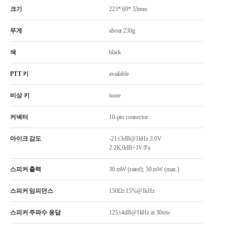
크기
223* 69* 53mm
무게
about 230g
색
black
PTT 키
available
비상 키
none
커넥터
10-pin connector
마이크 감도
-21±3dB@1kHz 3.0V
2.2K,0dB=1V/Pa
스피커 출력
30 mW (rated); 50 mW (max.)
스피커 임피던스
150Ω±15%@1kHz
스피커 주파수 응답
125±4dB@1kHz at 50mw