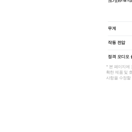
크기(H×W×D
무게
작동 전압
정격 오디오 
* 본 페이지에
확한 제품 및 
사항을 수정할