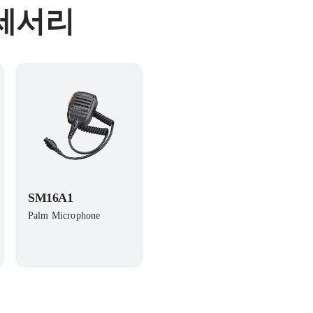
액세서리
SM16A1
Palm Microphone