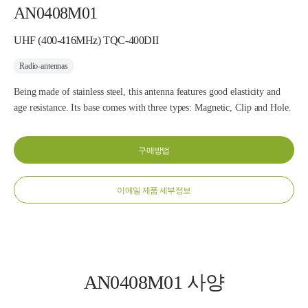
AN0408M01
UHF (400-416MHz) TQC-400DII
Radio-antennas
Being made of stainless steel, this antenna features good elasticity and
age resistance. Its base comes with three types: Magnetic, Clip and Hole.
구매방법
이메일 제품 세부정보
AN0408M01 사양