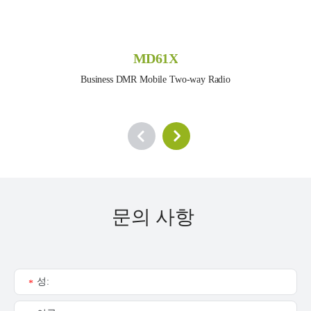
MD61X
Business DMR Mobile Two-way Radio
문의 사항
성:
*