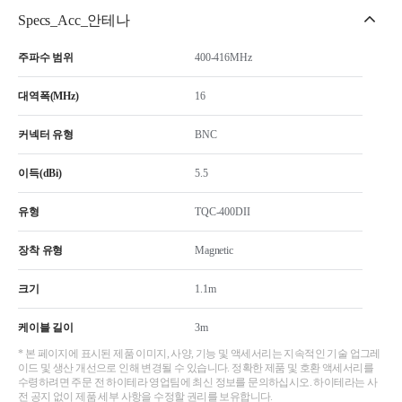
Specs_Acc_안테나
주파수 범위
400-416MHz
대역폭(MHz)
16
커넥터 유형
BNC
이득(dBi)
5.5
유형
TQC-400DII
장착 유형
Magnetic
크기
1.1m
케이블 길이
3m
* 본 페이지에 표시된 제품 이미지, 사양, 기능 및 액세서리는 지속적인 기술 업그레
이드 및 생산 개선으로 인해 변경될 수 있습니다. 정확한 제품 및 호환 액세서리를
수령하려면 주문 전 하이테라 영업팀에 최신 정보를 문의하십시오. 하이테라는 사
전 공지 없이 제품 세부 사항을 수정할 권리를 보유합니다.