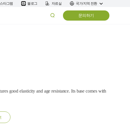
스타그램
블로그
자료실
국가/지역 전환
문의하기
tures good elasticity and age resistance. Its base comes with
보