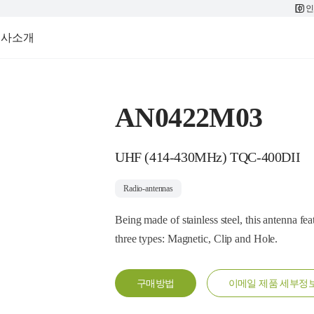
인
회사소개
AN0422M03
UHF (414-430MHz) TQC-400DII
Radio-antennas
Being made of stainless steel, this antenna fea
three types: Magnetic, Clip and Hole.
구매방법
이메일 제품 세부정