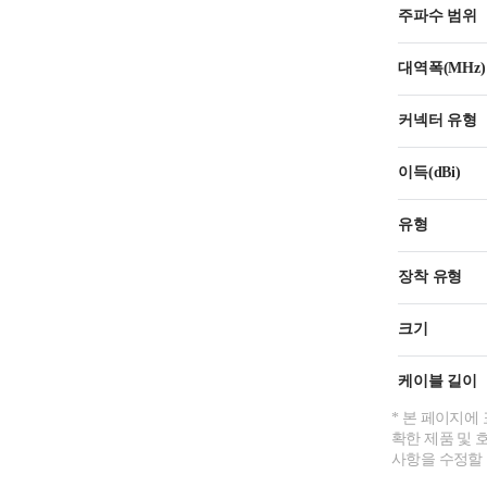
주파수 범위
대역폭(MHz)
커넥터 유형
이득(dBi)
유형
장착 유형
크기
케이블 길이
* 본 페이지에
확한 제품 및 
사항을 수정할