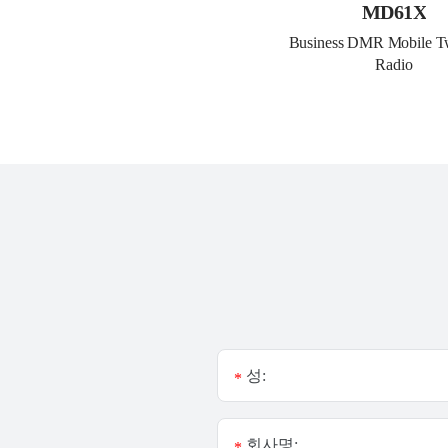
MD61X
Business DMR Mobile T
Radio
성:
*
회사명:
*