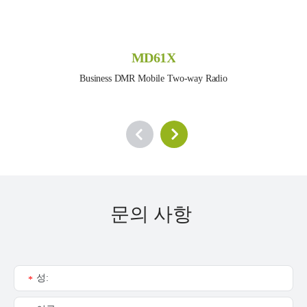
MD61X
Business DMR Mobile Two-way Radio
문의 사항
성:
*