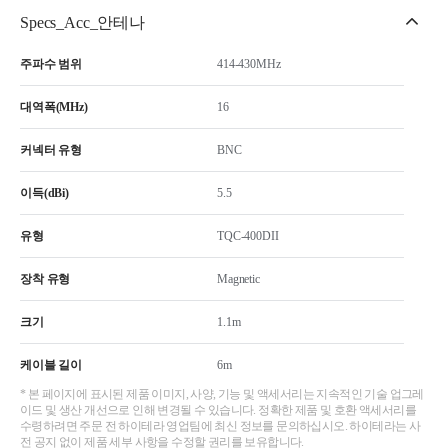
Specs_Acc_안테나
주파수 범위
414-430MHz
대역폭(MHz)
16
커넥터 유형
BNC
이득(dBi)
5.5
유형
TQC-400DII
장착 유형
Magnetic
크기
1.1m
케이블 길이
6m
* 본 페이지에 표시된 제품 이미지, 사양, 기능 및 액세서리는 지속적인 기술 업그레
이드 및 생산 개선으로 인해 변경될 수 있습니다. 정확한 제품 및 호환 액세서리를
수령하려면 주문 전 하이테라 영업팀에 최신 정보를 문의하십시오. 하이테라는 사
전 공지 없이 제품 세부 사항을 수정할 권리를 보유합니다.