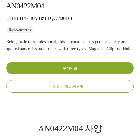
AN0422M04
UHF (414-430MHz) TQC-400DII
Radio-antennas
Being made of stainless steel, this antenna features good elasticity and
age resistance. Its base comes with three types: Magnetic, Clip and Hole.
구매방법
이메일 제품 세부정보
AN0422M04 사양