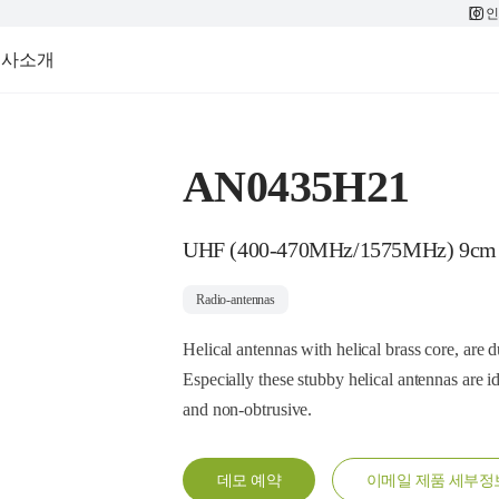
인
회사소개
AN0435H21
UHF (400-470MHz/1575MHz) 9cm
Radio-antennas
Helical antennas with helical brass core, are 
Especially these stubby helical antennas are i
and non-obtrusive.
데모 예약
이메일 제품 세부정