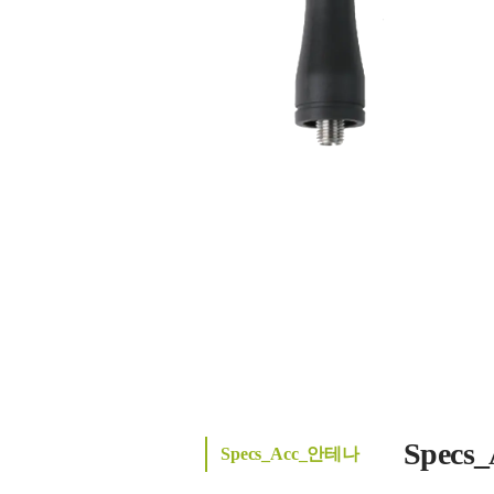
Spec
Specs_Acc_안테나