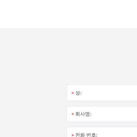
성:
*
회사명:
*
전화 번호:
*