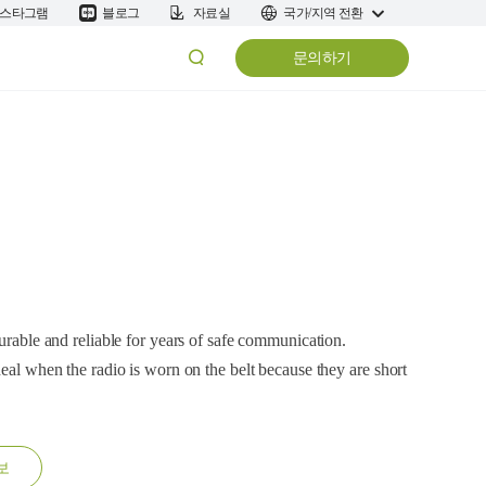
스타그램
블로그
자료실
국가/지역 전환
문의하기
durable and reliable for years of safe communication.
deal when the radio is worn on the belt because they are short
보