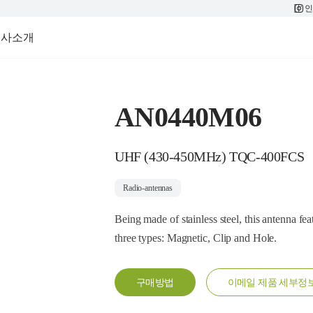
인
회사소개
AN0440M06
UHF (430-450MHz) TQC-400FCS
Radio-antennas
Being made of stainless steel, this antenna fea
three types: Magnetic, Clip and Hole.
구매방법
이메일 제품 세부정