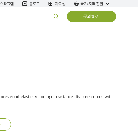
스타그램
블로그
자료실
국가/지역 전환
문의하기
tures good elasticity and age resistance. Its base comes with
보