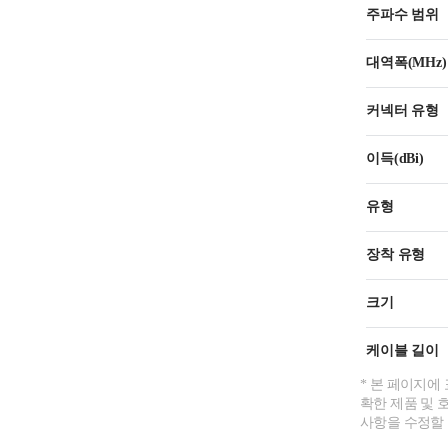
주파수 범위
대역폭(MHz)
커넥터 유형
이득(dBi)
유형
장착 유형
크기
케이블 길이
* 본 페이지에
확한 제품 및 
사항을 수정할