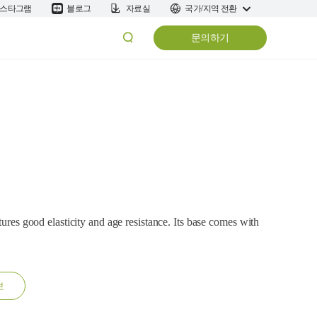
스타그램
블로그
자료실
국가/지역 전환
문의하기
tures good elasticity and age resistance. Its base comes with
보