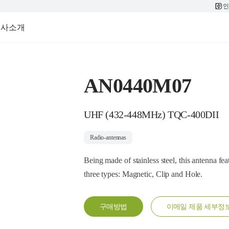
인
회사소개
AN0440M07
UHF (432-448MHz) TQC-400DII
Radio-antennas
Being made of stainless steel, this antenna fea
three types: Magnetic, Clip and Hole.
구매방법
이메일 제품 세부정