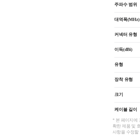
주파수 범위
대역폭(MHz)
커넥터 유형
이득(dBi)
유형
장착 유형
크기
케이블 길이
* 본 페이지에
확한 제품 및 
사항을 수정할