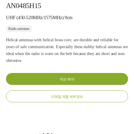
AN0485H15
UHF (450-520MHz/1575MHz) 9cm
Radio-antennas
Helical antennas with helical brass core, are durable and reliable for
years of safe communication. Especially these stubby helical antennas are
ideal when the radio is worn on the belt because they are short and non-
obtrusive.
데모 예약
이메일 제품 세부정보