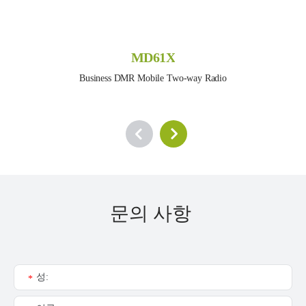
MD61X
Business DMR Mobile Two-way Radio
문의 사항
성:
*