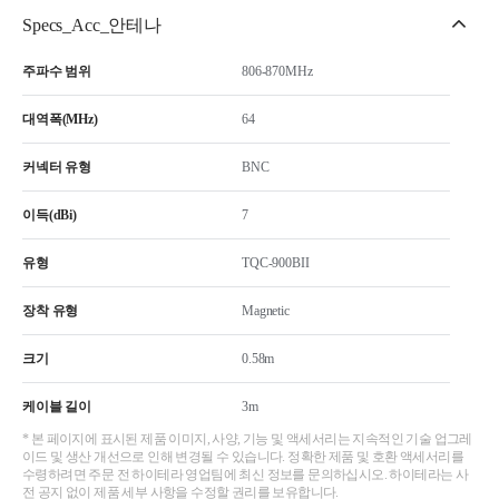
Specs_Acc_안테나
주파수 범위
806-870MHz
대역폭(MHz)
64
커넥터 유형
BNC
이득(dBi)
7
유형
TQC-900BII
장착 유형
Magnetic
크기
0.58m
케이블 길이
3m
* 본 페이지에 표시된 제품 이미지, 사양, 기능 및 액세서리는 지속적인 기술 업그레
이드 및 생산 개선으로 인해 변경될 수 있습니다. 정확한 제품 및 호환 액세서리를
수령하려면 주문 전 하이테라 영업팀에 최신 정보를 문의하십시오. 하이테라는 사
전 공지 없이 제품 세부 사항을 수정할 권리를 보유합니다.