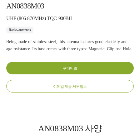
AN0838M03
UHF (806-870MHz) TQC-900BII
Radio-antennas
Being made of stainless steel, this antenna features good elasticity and
age resistance. Its base comes with three types: Magnetic, Clip and Hole.
구매방법
이메일 제품 세부정보
AN0838M03 사양