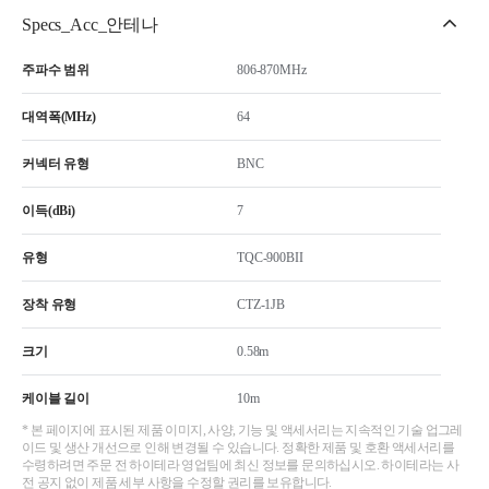
Specs_Acc_안테나
주파수 범위
806-870MHz
대역폭(MHz)
64
커넥터 유형
BNC
이득(dBi)
7
유형
TQC-900BII
장착 유형
CTZ-1JB
크기
0.58m
케이블 길이
10m
* 본 페이지에 표시된 제품 이미지, 사양, 기능 및 액세서리는 지속적인 기술 업그레
이드 및 생산 개선으로 인해 변경될 수 있습니다. 정확한 제품 및 호환 액세서리를
수령하려면 주문 전 하이테라 영업팀에 최신 정보를 문의하십시오. 하이테라는 사
전 공지 없이 제품 세부 사항을 수정할 권리를 보유합니다.