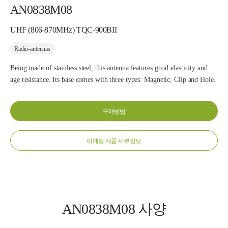
AN0838M08
UHF (806-870MHz) TQC-900BII
Radio-antennas
Being made of stainless steel, this antenna features good elasticity and
age resistance. Its base comes with three types: Magnetic, Clip and Hole.
구매방법
이메일 제품 세부정보
AN0838M08 사양