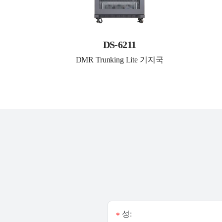
DS-6211
DMR Trunking Lite 기지국
성:
*