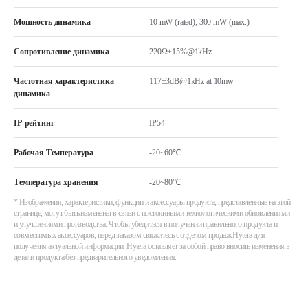
Мощность динамика
10 mW (rated); 300 mW (max.)
Сопротивление динамика
220Ω±15%@1kHz
Частотная характеристика
117±3dB@1kHz at 10mw
динамика
IP-рейтинг
IP54
Рабочая Температура
-20~60℃
Температура хранения
-20~80℃
* Изображения, характеристики, функции и аксессуары продукта, представленные на этой
странице, могут быть изменены в связи с постоянными технологическими обновлениями
и улучшениями производства. Чтобы убедиться в получении правильного продукта и
совместимых аксессуаров, перед заказом свяжитесь с отделом продаж Hytera для
получения актуальной информации. Hytera оставляет за собой право вносить изменения в
детали продукта без предварительного уведомления.