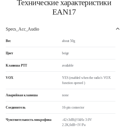
Технические характеристики
EAN17
Specs_Acc_Audio
Вес
about 50g
Цвет
beige
Клавиша РТТ
available
VOX
YES (enabled when the radio's VOX
function opened )
Аварийная клавиша
none
Соединитель
16-pin connector
Чувствительность микрофона
-42±3dB@1kHz 3.0V
2.2K,0dB=1V/Pa