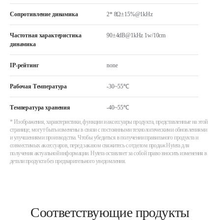
Сопротивление динамика
2* 8Ω±15%@1kHz
Частотная характеристика
90±4dB@1kHz 1w/10cm
динамика
IP-рейтинг
none
Рабочая Температура
-30~55℃
Температура хранения
-40~55℃
* Изображения, характеристики, функции и аксессуары продукта, представленные на этой
странице, могут быть изменены в связи с постоянными технологическими обновлениями
и улучшениями производства. Чтобы убедиться в получении правильного продукта и
совместимых аксессуаров, перед заказом свяжитесь с отделом продаж Hytera для
получения актуальной информации. Hytera оставляет за собой право вносить изменения в
детали продукта без предварительного уведомления.
Соответствующие продукты