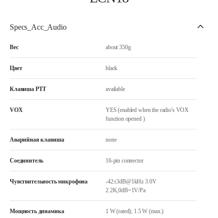
Specs_Acc_Audio
Вес
about 350g
Цвет
black
Клавиша РТТ
available
VOX
YES (enabled when the radio's VOX
function opened )
Аварийная клавиша
none
Соединитель
16-pin connector
Чувствительность микрофона
-42±3dB@1kHz 3.0V
2.2K,0dB=1V/Pa
Мощность динамика
1 W (rated); 1.5 W (max.)