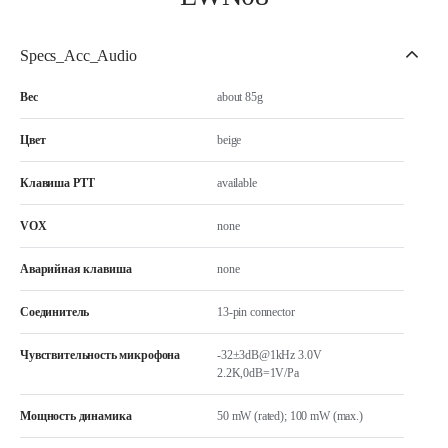
Specs_Acc_Audio
Вес
about 85g
Цвет
beige
Клавиша РТТ
available
VOX
none
Аварийная клавиша
none
Соединитель
13-pin connector
Чувствительность микрофона
-32±3dB@1kHz 3.0V
2.2K,0dB=1V/Pa
Мощность динамика
50 mW (rated); 100 mW (max.)