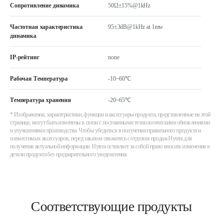
Сопротивление динамика
50Ω±15%@1kHz
Частотная характеристика
95±3dB@1kHz at 1mw
динамика
IP-рейтинг
none
Рабочая Температура
-10~60℃
Температура хранения
-20~65℃
* Изображения, характеристики, функции и аксессуары продукта, представленные на этой
странице, могут быть изменены в связи с постоянными технологическими обновлениями
и улучшениями производства. Чтобы убедиться в получении правильного продукта и
совместимых аксессуаров, перед заказом свяжитесь с отделом продаж Hytera для
получения актуальной информации. Hytera оставляет за собой право вносить изменения в
детали продукта без предварительного уведомления.
Соответствующие продукты