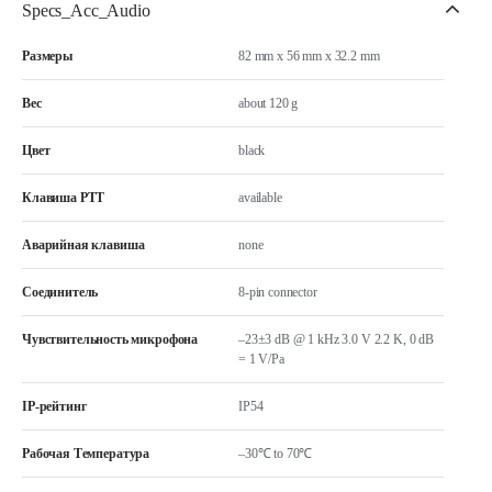
Specs_Acc_Audio
Размеры
82 mm x 56 mm x 32.2 mm
Вес
about 120 g
Цвет
black
Клавиша РТТ
available
Аварийная клавиша
none
Соединитель
8-pin connector
Чувствительность микрофона
–23±3 dB @ 1 kHz 3.0 V 2.2 K, 0 dB
= 1 V/Pa
IP-рейтинг
IP54
Рабочая Температура
–30℃ to 70℃