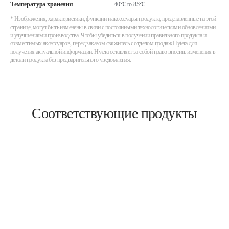
Температура хранения
–40℃ to 85℃
* Изображения, характеристики, функции и аксессуары продукта, представленные на этой
странице, могут быть изменены в связи с постоянными технологическими обновлениями
и улучшениями производства. Чтобы убедиться в получении правильного продукта и
совместимых аксессуаров, перед заказом свяжитесь с отделом продаж Hytera для
получения актуальной информации. Hytera оставляет за собой право вносить изменения в
детали продукта без предварительного уведомления.
Соответствующие продукты