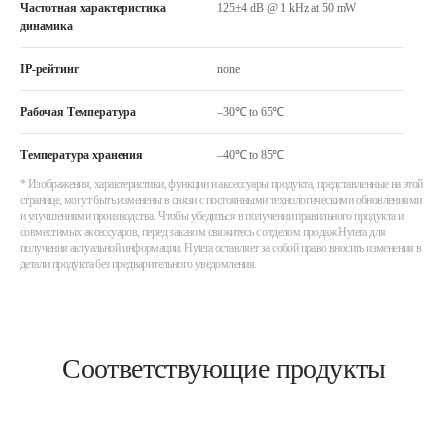
Частотная характеристика
125±4 dB @ 1 kHz at 50 mW
динамика
IP-рейтинг
none
Рабочая Температура
–30℃ to 65℃
Температура хранения
–40℃ to 85℃
* Изображения, характеристики, функции и аксессуары продукта, представленные на этой
странице, могут быть изменены в связи с постоянными технологическими обновлениями
и улучшениями производства. Чтобы убедиться в получении правильного продукта и
совместимых аксессуаров, перед заказом свяжитесь с отделом продаж Hytera для
получения актуальной информации. Hytera оставляет за собой право вносить изменения в
детали продукта без предварительного уведомления.
Соответствующие продукты