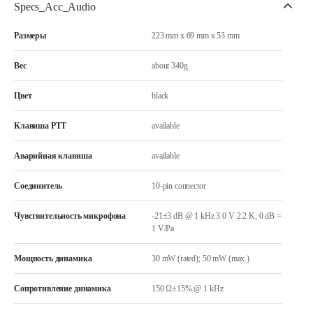
Specs_Acc_Audio
Размеры
223 mm x 69 mm x 53 mm
Вес
about 340g
Цвет
black
Клавиша РТТ
available
Аварийная клавиша
available
Соединитель
10-pin connector
Чувствительность микрофона
-21±3 dB @ 1 kHz 3.0 V 2.2 K, 0 dB =
1 V/Pa
Мощность динамика
30 mW (rated); 50 mW (max.)
Сопротивление динамика
150 Ω±15% @ 1 kHz