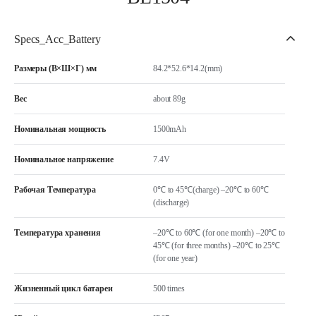
Specs_Acc_Battery
Размеры (В×Ш×Г) мм
84.2*52.6*14.2(mm)
Вес
about 89g
Номинальная мощность
1500mAh
Номинальное напряжение
7.4V
Рабочая Температура
0℃ to 45℃(charge) –20℃ to 60℃
(discharge)
Температура хранения
–20℃ to 60℃ (for one month) –20℃ to
45℃ (for three months) –20℃ to 25℃
(for one year)
Жизненный цикл батареи
500 times