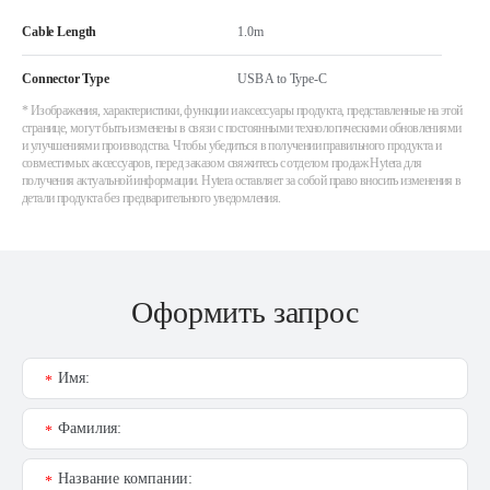
Cable Length
1.0m
Connector Type
USB A to Type-C
* Изображения, характеристики, функции и аксессуары продукта, представленные на этой
странице, могут быть изменены в связи с постоянными технологическими обновлениями
и улучшениями производства. Чтобы убедиться в получении правильного продукта и
совместимых аксессуаров, перед заказом свяжитесь с отделом продаж Hytera для
получения актуальной информации. Hytera оставляет за собой право вносить изменения в
детали продукта без предварительного уведомления.
Оформить запрос
Имя:
*
Фамилия:
*
Название компании:
*