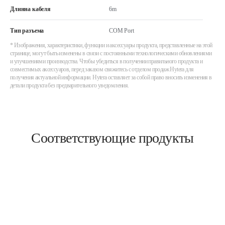
Длинна кабеля
6m
Тип разъема
COM Port
* Изображения, характеристики, функции и аксессуары продукта, представленные на этой
странице, могут быть изменены в связи с постоянными технологическими обновлениями
и улучшениями производства. Чтобы убедиться в получении правильного продукта и
совместимых аксессуаров, перед заказом свяжитесь с отделом продаж Hytera для
получения актуальной информации. Hytera оставляет за собой право вносить изменения в
детали продукта без предварительного уведомления.
Соответствующие продукты