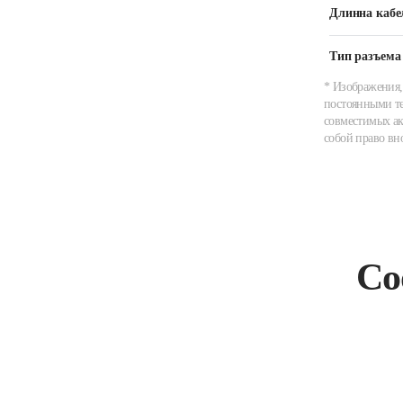
Длинна кабе
Тип разъема
* Изображения,
постоянными те
совместимых ак
собой право вн
Со