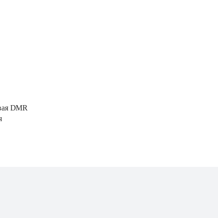
вая DMR 
я