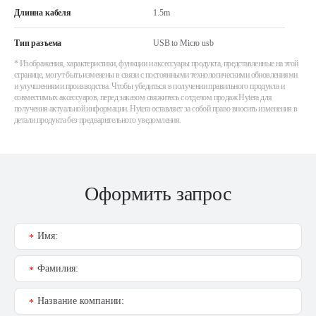
Длинна кабеля
1.5m
Тип разъема
USB to Micro usb
* Изображения, характеристики, функции и аксессуары продукта, представленные на этой
странице, могут быть изменены в связи с постоянными технологическими обновлениями
и улучшениями производства. Чтобы убедиться в получении правильного продукта и
совместимых аксессуаров, перед заказом свяжитесь с отделом продаж Hytera для
получения актуальной информации. Hytera оставляет за собой право вносить изменения в
детали продукта без предварительного уведомления.
Оформить запрос
Имя:
*
Фамилия:
*
Название компании:
*