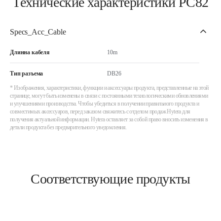
Технические характеристики PC82
Specs_Acc_Cable
Длинна кабеля
10m
Тип разъема
DB26
* Изображения, характеристики, функции и аксессуары продукта, представленные на этой
странице, могут быть изменены в связи с постоянными технологическими обновлениями
и улучшениями производства. Чтобы убедиться в получении правильного продукта и
совместимых аксессуаров, перед заказом свяжитесь с отделом продаж Hytera для
получения актуальной информации. Hytera оставляет за собой право вносить изменения в
детали продукта без предварительного уведомления.
Соответствующие продукты