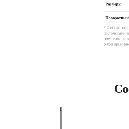
Размеры
Поворотный
* Изображения,
постоянными те
совместимых ак
собой право вн
Со