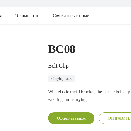
я
О компании
Свяжитесь с нами
BC08
Belt Clip
Carrying-cases
With elastic metal bracket, the plastic belt cl
wearing and carrying.
Оформить запрос
ОТПРАВИТЬ