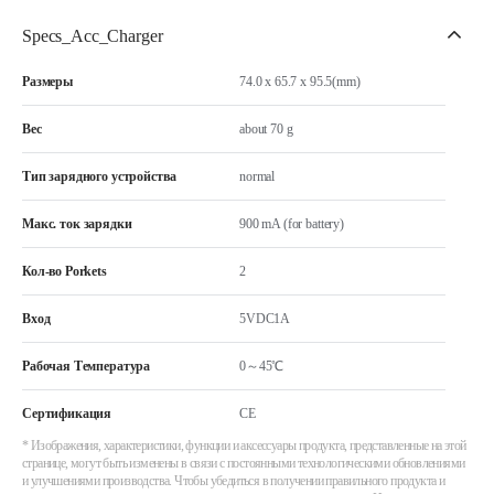
Specs_Acc_Charger
Размеры
74.0 x 65.7 x 95.5(mm)
Вес
about 70 g
Тип зарядного устройства
normal
Макс. ток зарядки
900 mA (for battery)
Кол-во Porkets
2
Вход
5VDC1A
Рабочая Температура
0～45℃
Сертификация
CE
* Изображения, характеристики, функции и аксессуары продукта, представленные на этой
странице, могут быть изменены в связи с постоянными технологическими обновлениями
и улучшениями производства. Чтобы убедиться в получении правильного продукта и