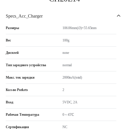
Specs_Acc_Charger
Размеры
106.06mm(∅)×55.65mm
Вес
100g
Дисплей
none
Тип зарядного устройства
normal
Макс. ток зарядки
2000mA(total)
Кол-во Porkets
2
Вход
5VDC, 2A
Рабочая Температура
0～45℃
Сертификация
NC