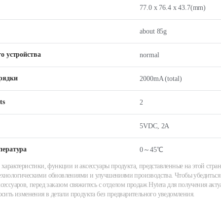
77.0 x 76.4 x 43.7(mm)
about 85g
го устройства
normal
арядки
2000mA (total)
ts
2
5VDC, 2A
пература
0～45℃
 характеристики, функции и аксессуары продукта, представленные на этой стран
хнологическими обновлениями и улучшениями производства. Чтобы убедиться 
сессуаров, перед заказом свяжитесь с отделом продаж Hytera для получения акту
осить изменения в детали продукта без предварительного уведомления.