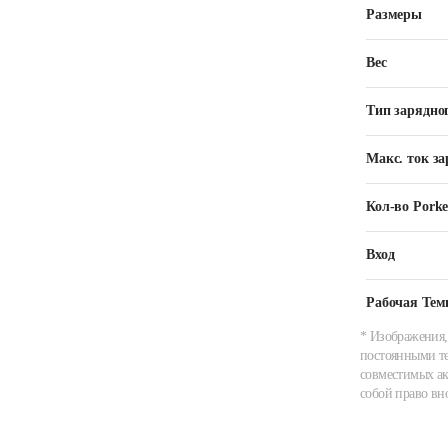
Размеры
Вес
Тип зарядно
Макс. ток з
Кол-во Porke
Вход
Рабочая Тем
* Изображения,
постоянными те
совместимых ак
собой право вн