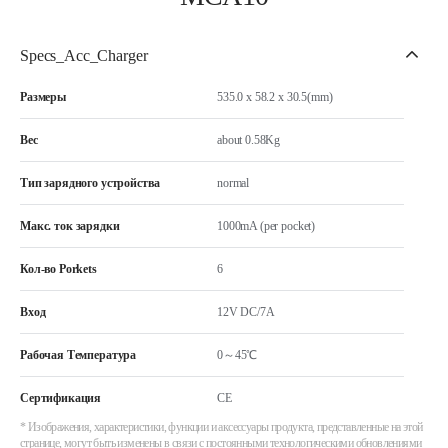
Specs_Acc_Charger
Размеры
535.0 x 58.2 x 30.5(mm)
Вес
about 0.58Kg
Тип зарядного устройства
normal
Макс. ток зарядки
1000mA (per pocket)
Кол-во Porkets
6
Вход
12V DC/7A
Рабочая Температура
0～45℃
Сертификация
CE
* Изображения, характеристики, функции и аксессуары продукта, представленные на этой
странице, могут быть изменены в связи с постоянными технологическими обновлениями