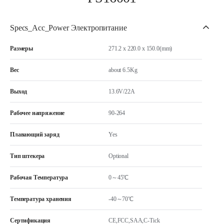
Specs_Acc_Power Электропитание
Размеры
271.2 x 220.0 x 150.0(mm)
Вес
about 6.5Kg
Выход
13.6V/22A
Рабочее напряжение
90-264
Плавающий заряд
Yes
Тип штекера
Optional
Рабочая Температура
0～45℃
Температура хранения
-40～70℃
Сертификация
CE,FCC,SAA,C-Tick