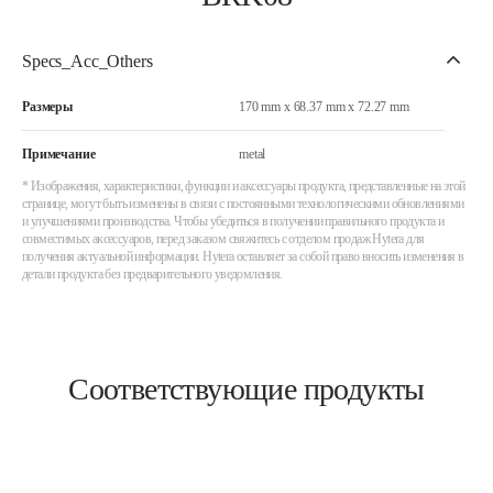
Specs_Acc_Others
Размеры
170 mm x 68.37 mm x 72.27 mm
Примечание
metal
* Изображения, характеристики, функции и аксессуары продукта, представленные на этой
странице, могут быть изменены в связи с постоянными технологическими обновлениями
и улучшениями производства. Чтобы убедиться в получении правильного продукта и
совместимых аксессуаров, перед заказом свяжитесь с отделом продаж Hytera для
получения актуальной информации. Hytera оставляет за собой право вносить изменения в
детали продукта без предварительного уведомления.
Соответствующие продукты