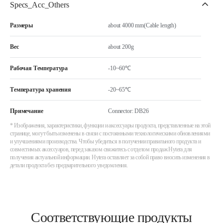
Specs_Acc_Others
Размеры
about 4000 mm(Cable length)
Вес
about 200g
Рабочая Температура
-10~60℃
Температура хранения
-20~65℃
Примечание
Connector: DB26
* Изображения, характеристики, функции и аксессуары продукта, представленные на этой
странице, могут быть изменены в связи с постоянными технологическими обновлениями
и улучшениями производства. Чтобы убедиться в получении правильного продукта и
совместимых аксессуаров, перед заказом свяжитесь с отделом продаж Hytera для
получения актуальной информации. Hytera оставляет за собой право вносить изменения в
детали продукта без предварительного уведомления.
Соответствующие продукты