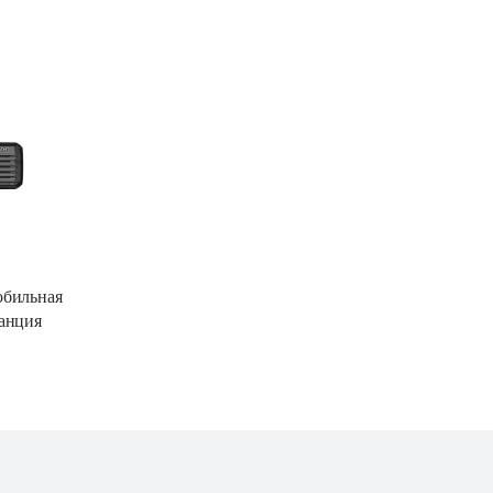
бильная 
анция