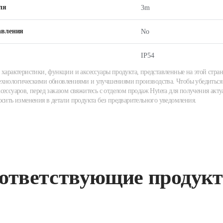
ля
3m
авления
No
IP54
 характеристики, функции и аксессуары продукта, представленные на этой стран
хнологическими обновлениями и улучшениями производства. Чтобы убедиться 
сессуаров, перед заказом свяжитесь с отделом продаж Hytera для получения акту
осить изменения в детали продукта без предварительного уведомления.
ответствующие продук