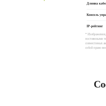
Длинна кабе
Консоль упр
IP-рейтинг
* Изображения,
постоянными те
совместимых ак
собой право вн
Со