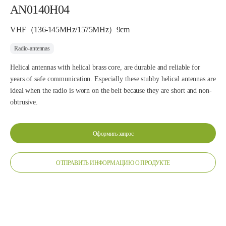
AN0140H04
VHF（136-145MHz/1575MHz）9cm
Radio-antennas
Helical antennas with helical brass core, are durable and reliable for
years of safe communication. Especially these stubby helical antennas are
ideal when the radio is worn on the belt because they are short and non-
obtrusive.
Оформить запрос
ОТПРАВИТЬ ИНФОРМАЦИЮ О ПРОДУКТЕ