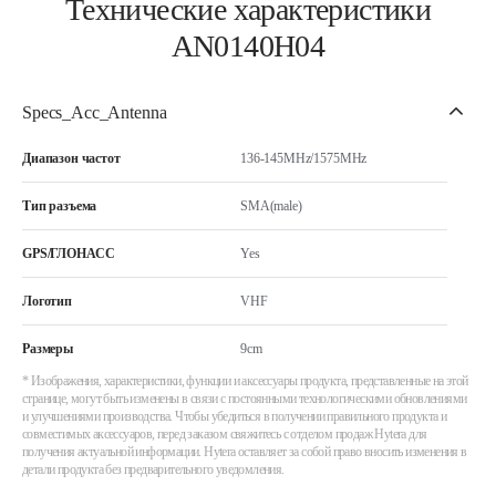
Технические характеристики
AN0140H04
Specs_Acc_Antenna
Диапазон частот
136-145MHz/1575MHz
Тип разъема
SMA(male)
GPS/ГЛОНАСС
Yes
Логотип
VHF
Размеры
9cm
* Изображения, характеристики, функции и аксессуары продукта, представленные на этой
странице, могут быть изменены в связи с постоянными технологическими обновлениями
и улучшениями производства. Чтобы убедиться в получении правильного продукта и
совместимых аксессуаров, перед заказом свяжитесь с отделом продаж Hytera для
получения актуальной информации. Hytera оставляет за собой право вносить изменения в
детали продукта без предварительного уведомления.