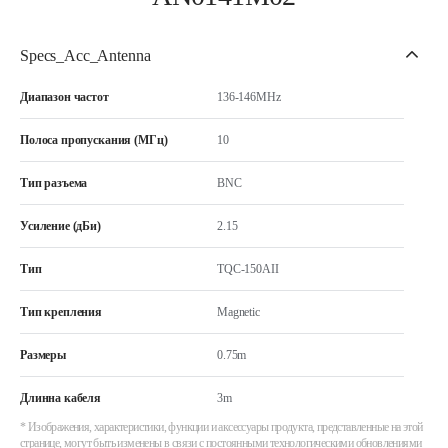
Specs_Acc_Antenna
Диапазон частот
136-146MHz
Полоса пропускания (МГц)
10
Тип разъема
BNC
Усиление (дБи)
2.15
Тип
TQC-150AII
Тип крепления
Magnetic
Размеры
0.75m
Длинна кабеля
3m
* Изображения, характеристики, функции и аксессуары продукта, представленные на этой
странице, могут быть изменены в связи с постоянными технологическими обновлениями