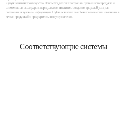
и улучшениями производства. Чтобы убедиться в получении правильного продукта и
совместимых аксессуаров, перед заказом свяжитесь с отделом продаж Hytera для
получения актуальной информации. Hytera оставляет за собой право вносить изменения в
детали продукта без предварительного уведомления.
Соответствующие системы