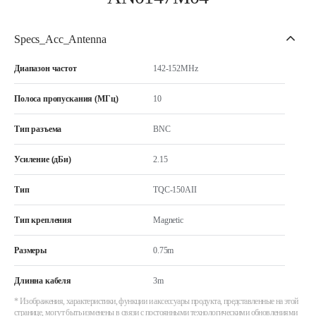
Specs_Acc_Antenna
Диапазон частот
142-152MHz
Полоса пропускания (МГц)
10
Тип разъема
BNC
Усиление (дБи)
2.15
Тип
TQC-150AII
Тип крепления
Magnetic
Размеры
0.75m
Длинна кабеля
3m
* Изображения, характеристики, функции и аксессуары продукта, представленные на этой
странице, могут быть изменены в связи с постоянными технологическими обновлениями