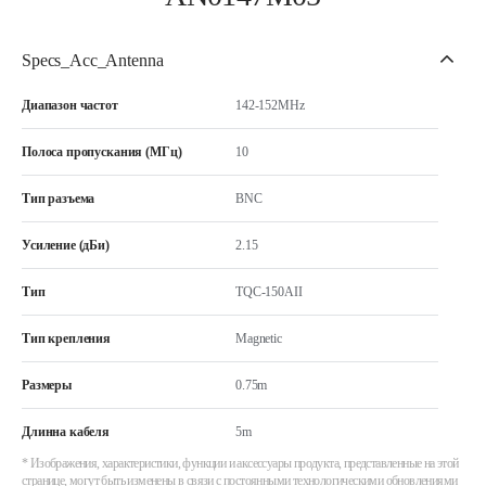
Specs_Acc_Antenna
Диапазон частот
142-152MHz
Полоса пропускания (МГц)
10
Тип разъема
BNC
Усиление (дБи)
2.15
Тип
TQC-150AII
Тип крепления
Magnetic
Размеры
0.75m
Длинна кабеля
5m
* Изображения, характеристики, функции и аксессуары продукта, представленные на этой
странице, могут быть изменены в связи с постоянными технологическими обновлениями