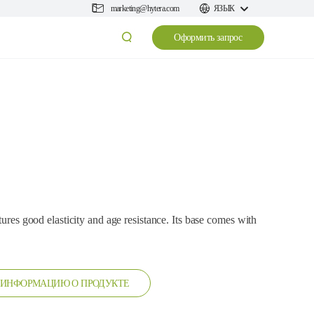
marketing@hytera.com
ЯЗЫК
Оформить запрос
tures good elasticity and age resistance. Its base comes with
 ИНФОРМАЦИЮ О ПРОДУКТЕ