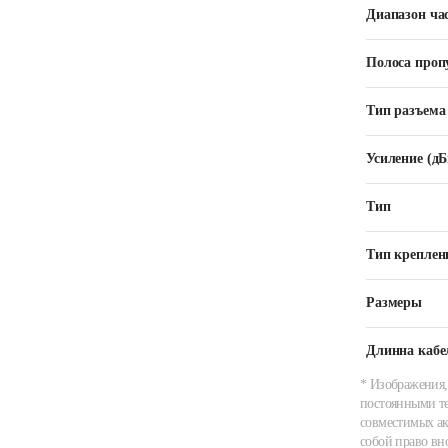
Диапазон ча
Полоса проп
Тип разъема
Усиление (дБ
Тип
Тип креплен
Размеры
Длинна кабе
* Изображения,
постоянными те
совместимых ак
собой право вн