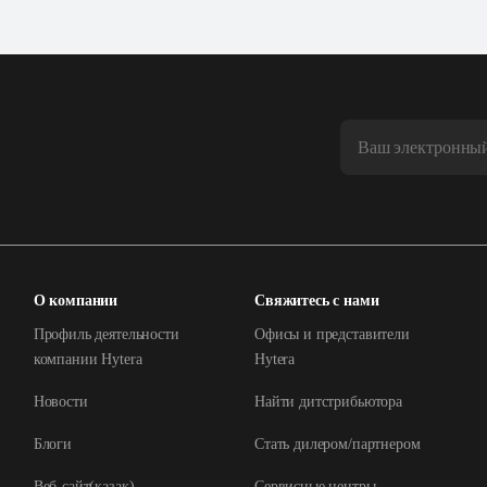
О компании
Свяжитесь с нами
Профиль деятельности
Офисы и представители
компании Hytera
Hytera
Новости
Найти дитстрибьютора
Блоги
Стать дилером/партнером
Веб-сайт(қазақ)
Сервисные центры