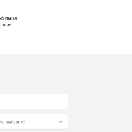
бильная 
анция