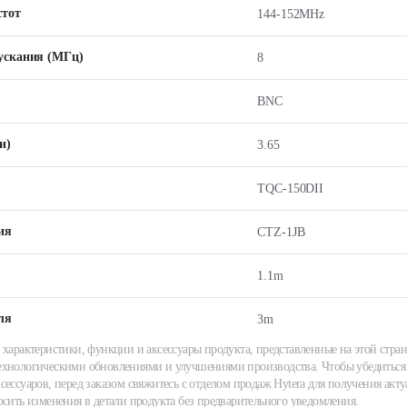
стот
144-152MHz
ускания (МГц)
8
BNC
и)
3.65
TQC-150DII
ия
CTZ-1JB
1.1m
ля
3m
 характеристики, функции и аксессуары продукта, представленные на этой стран
хнологическими обновлениями и улучшениями производства. Чтобы убедиться 
сессуаров, перед заказом свяжитесь с отделом продаж Hytera для получения акту
осить изменения в детали продукта без предварительного уведомления.