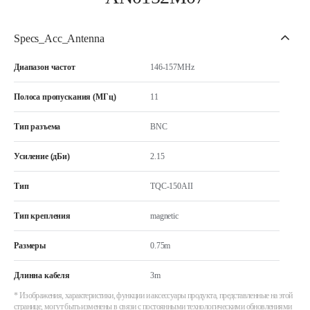
Specs_Acc_Antenna
Диапазон частот
146-157MHz
Полоса пропускания (МГц)
11
Тип разъема
BNC
Усиление (дБи)
2.15
Тип
TQC-150AII
Тип крепления
magnetic
Размеры
0.75m
Длинна кабеля
3m
* Изображения, характеристики, функции и аксессуары продукта, представленные на этой
странице, могут быть изменены в связи с постоянными технологическими обновлениями