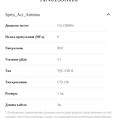
Specs_Acc_Antenna
Диапазон частот
152-158MHz
Полоса пропускания (МГц)
6
Тип разъема
BNC
Усиление (дБи)
3.5
Тип
TQC-150CII
Тип крепления
CTZ-1JB
Размеры
1.1m
Длинна кабеля
3m
* Изображения, характеристики, функции и аксессуары продукта, представленные на этой
странице, могут быть изменены в связи с постоянными технологическими обновлениями