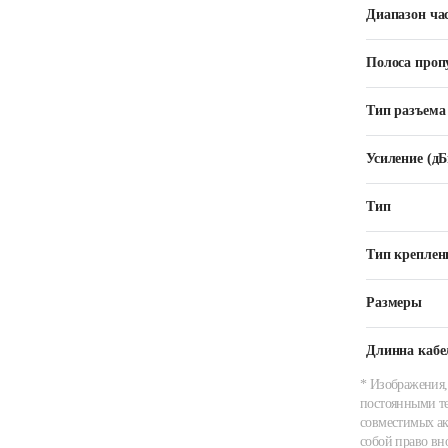
Диапазон ча
Полоса проп
Тип разъема
Усиление (дБ
Тип
Тип креплен
Размеры
Длинна кабе
* Изображения,
постоянными те
совместимых ак
собой право вн