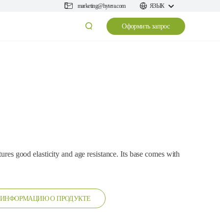
marketing@hytera.com
ЯЗЫК
Оформить запрос
tures good elasticity and age resistance. Its base comes with
 ИНФОРМАЦИЮ О ПРОДУКТЕ