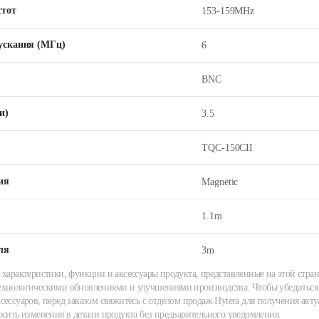
стот
153-159MHz
ускания (МГц)
6
BNC
и)
3.5
TQC-150CII
ия
Magnetic
1.1m
ля
3m
 характеристики, функции и аксессуары продукта, представленные на этой стран
хнологическими обновлениями и улучшениями производства. Чтобы убедиться 
сессуаров, перед заказом свяжитесь с отделом продаж Hytera для получения акту
осить изменения в детали продукта без предварительного уведомления.