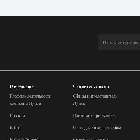
О компании
Свяжитесь с нами
Профиль деятельности
Офисы и представители
компании Hytera
Hytera
Новости
Найти дитстрибьютора
Блоги
Стать дилером/партнером
Веб-сайт(қазақ)
Сервисные центры