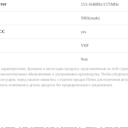
стот
153-164MHz/1575MHz
SMA(male)
СС
yes
VHF
9cm
 характеристики, функции и аксессуары продукта, представленные на этой стран
хнологическими обновлениями и улучшениями производства. Чтобы убедиться 
сессуаров, перед заказом свяжитесь с отделом продаж Hytera для получения акту
осить изменения в детали продукта без предварительного уведомления.