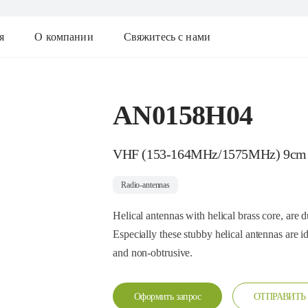
я
О компании
Свяжитесь с нами
AN0158H04
VHF (153-164MHz/1575MHz) 9cm
Radio-antennas
Helical antennas with helical brass core, are 
Especially these stubby helical antennas are i
and non-obtrusive.
Оформить запрос
ОТПРАВИТЬ