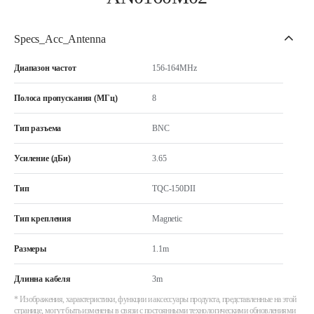
Specs_Acc_Antenna
Диапазон частот
156-164MHz
Полоса пропускания (МГц)
8
Тип разъема
BNC
Усиление (дБи)
3.65
Тип
TQC-150DII
Тип крепления
Magnetic
Размеры
1.1m
Длинна кабеля
3m
* Изображения, характеристики, функции и аксессуары продукта, представленные на этой
странице, могут быть изменены в связи с постоянными технологическими обновлениями