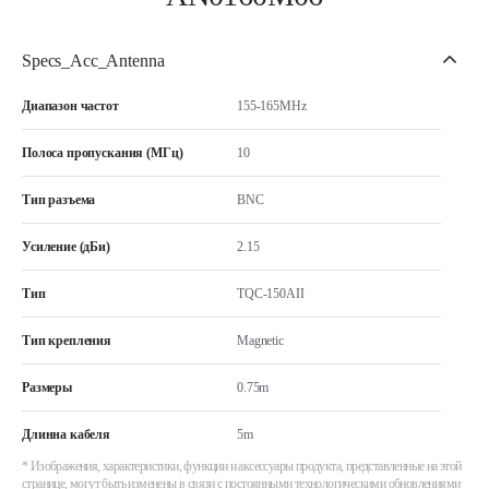
Specs_Acc_Antenna
Диапазон частот
155-165MHz
Полоса пропускания (МГц)
10
Тип разъема
BNC
Усиление (дБи)
2.15
Тип
TQC-150AII
Тип крепления
Magnetic
Размеры
0.75m
Длинна кабеля
5m
* Изображения, характеристики, функции и аксессуары продукта, представленные на этой
странице, могут быть изменены в связи с постоянными технологическими обновлениями