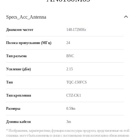
Specs_Acc_Antenna
Диапазон частот
148-172MHz
Полоса пропускания (МГц)
24
Тип разъема
BNC
Усиление (дБи)
2.15
Тип
TQC-150FCS
Тип крепления
CTZ-CK1
Размеры
0.59m
Длинна кабеля
3m
* Изображения, характеристики, функции и аксессуары продукта, представленные на этой
странице, могут быть изменены в связи с постоянными технологическими обновлениями