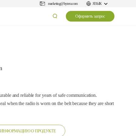
marketing@hytera.com
ЯЗЫК
Оформить запрос
m
durable and reliable for years of safe communication.
deal when the radio is worn on the belt because they are short
 ИНФОРМАЦИЮ О ПРОДУКТЕ