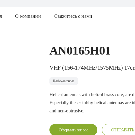
я
О компании
Свяжитесь с нами
AN0165H01
VHF (156-174MHz/1575MHz) 17c
Radio-antennas
Helical antennas with helical brass core, are 
Especially these stubby helical antennas are i
and non-obtrusive.
Оформить запрос
ОТПРАВИТЬ