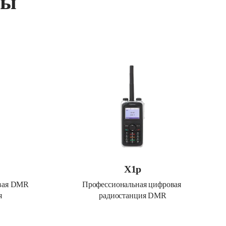
ты
X1p
вая DMR 
Профессиональная цифровая 
я
радиостанция DMR