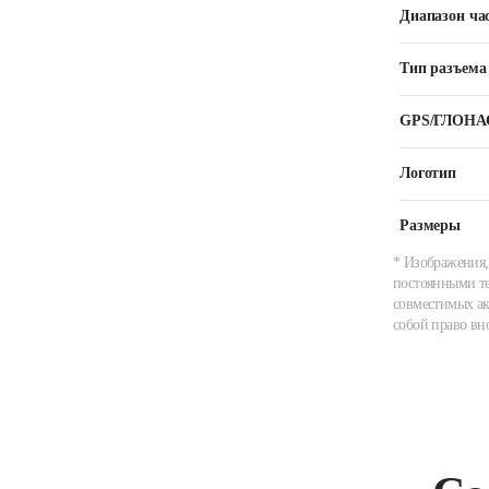
Диапазон ча
Тип разъема
GPS/ГЛОНА
Логотип
Размеры
* Изображения,
постоянными те
совместимых ак
собой право вн