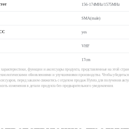
стот
156-174MHz/1575MHz
SMA(male)
СС
yes
VHF
17cm
 характеристики, функции и аксессуары продукта, представленные на этой стран
хнологическими обновлениями и улучшениями производства. Чтобы убедиться 
сессуаров, перед заказом свяжитесь с отделом продаж Hytera для получения акту
осить изменения в детали продукта без предварительного уведомления.