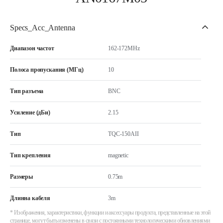
Specs_Acc_Antenna
Диапазон частот
162-172MHz
Полоса пропускания (МГц)
10
Тип разъема
BNC
Усиление (дБи)
2.15
Тип
TQC-150AII
Тип крепления
magnetic
Размеры
0.75m
Длинна кабеля
3m
* Изображения, характеристики, функции и аксессуары продукта, представленные на этой
странице, могут быть изменены в связи с постоянными технологическими обновлениями