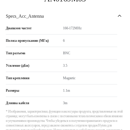
Specs_Acc_Antenna
Диапазон частот
166-172MHz
Полоса пропускания (МГц)
6
Тип разъема
BNC
Усиление (дБи)
3.5
Тип крепления
Magnetic
Размеры
1.1m
Длинна кабеля
3m
* Изображения, характеристики, функции и аксессуары продукта, представленные на этой
странице, могут быть изменены в связи с постоянными технологическими обновлениями
и улучшениями производства. Чтобы убедиться в получении правильного продукта и
совместимых аксессуаров, перед заказом свяжитесь с отделом продаж Hytera для